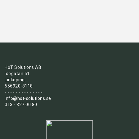
HoT Solutions AB
Idögatan 51
Linköping
556920-8118
- - - - - - - - - - - - - -
info@hot-solutions.se
013 - 327 00 80