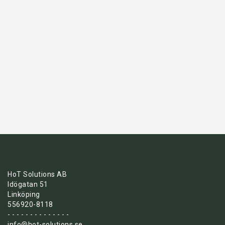
HoT Solutions AB
Idögatan 51
Linköping
556920-8118
- - - - - - - - - - - - - -
info@hot-solutions.se