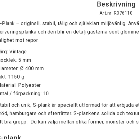
Beskrivning
Art.nr: R076110
-Plank – originell, stabil, tålig och självklart miljövänlig. 
erveringsplanka och den blir en detalj gästerna sent glömmer
ålighet mot repor.
ärg: Vintage
jocklek: 5 mm
iameter: Ø 400 mm
ikt: 1150 g
aterial: Polyester
ntal / förpackning: 10
tabil och unik, S-plank är speciellt utformad för att erbjuda e
röd, hamburgare och efterrätter. S-plankens solida och texture
tt bra grepp. Du kan välja mellan olika former, mönster och s
S-plank