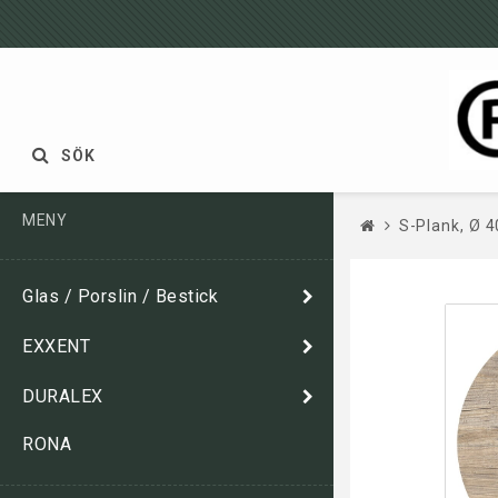
SÖK
MENY
S-Plank, Ø 4
Glas / Porslin / Bestick
EXXENT
DURALEX
RONA