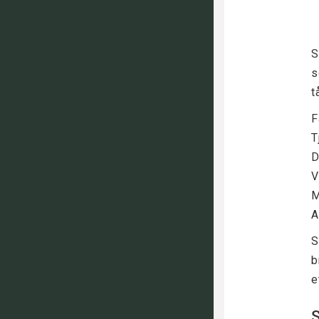
S
s
t
F
T
D
V
M
A
S
b
e