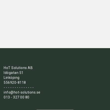
HoT Solutions AB
Idögatan 51
Linköping
556920-8118
- - - - - - - - - - - - - -
info@hot-solutions.se
013 - 327 00 80