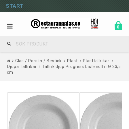
START
0
Glas / Porslin / Bestick
Plast
Plasttallrikar
Djupa Tallrikar
Tallrik djup Progress bisfenolfri Ø 23,5
cm