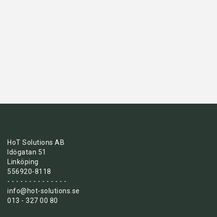
HoT Solutions AB
Idögatan 51
Linköping
556920-8118
- - - - - - - - - - - - - -
info@hot-solutions.se
013 - 327 00 80