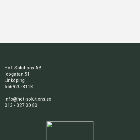
HoT Solutions AB
Idögatan 51
Linköping
556920-8118
- - - - - - - - - - - - - -
info@hot-solutions.se
013 - 327 00 80