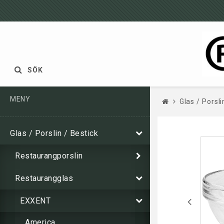
SÖK
MENY
Glas / Porsli
Glas / Porslin / Bestick
Restaurangporslin
Restaurangglas
EXXENT
America