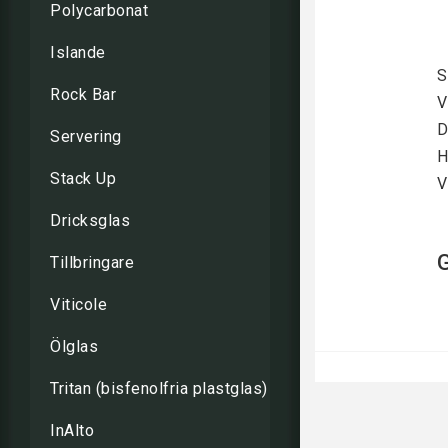
Polycarbonat
Islande
S
Rock Bar
V
D
Servering
H
Stack Up
V
Dricksglas
Tillbringare
Viticole
Ölglas
Tritan (bisfenolfria plastglas)
InAlto