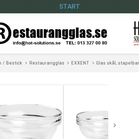
START
n / Bestick
Restaurangglas
EXXENT
Glas skål, stapelba