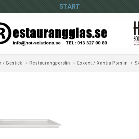
START
n / Bestick
Restaurangporslin
Exxent / Xantia Porslin
S