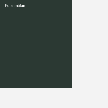
Felanmälan
HoT Solutions AB
Idögatan 51