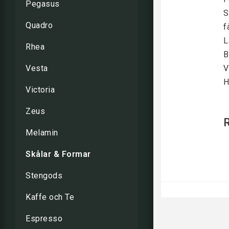
Pegasus
S
Quadro
f
L
Rhea
B
Vesta
V
H
Victoria
Zeus
Melamin
Skålar & Formar
Stengods
Kaffe och Te
Espresso