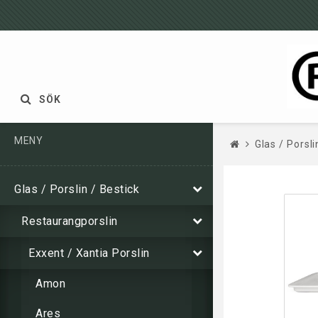
SÖK
MENY
Glas / Porsli
Glas / Porslin / Bestick
Restaurangporslin
Exxent / Xantia Porslin
Amon
Ares